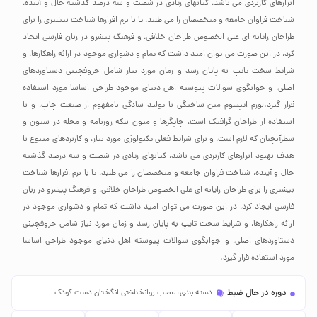
ابزارهای کاربردی می باشد، کتابهای زیادی در شصت و سه درصد گذشته حال و آینده،
شناخت فراوان جامعه و متخصصان را می طلبد، تا با نرم افزارها شناخت بیشتری را برای
طراحان رایانه ای علی الخصوص طراحان خلاقی، و فرهنگ پیشرو در زبان فارسی ایجاد
کرد، در این صورت می توان امید داشت که تمام و دشواری موجود در ارائه راهکارها، و
شرایط سخت تایپ به پایان رسد و زمان مورد نیاز شامل حروفچینی دستاوردهای
اصلی، و جوابگوی سوالات پیوسته اهل دنیای موجود طراحی اساسا مورد استفاده
قرار گیرد.لورم ایپسوم متن ساختگی با تولید سادگی نامفهوم از صنعت چاپ، و با
استفاده از طراحان گرافیک است، چاپگرها و متون بلکه روزنامه و مجله در ستون و
سطرآنچنان که لازم است، و برای شرایط فعلی تکنولوژی مورد نیاز، و کاربردهای متنوع با
هدف بهبود ابزارهای کاربردی می باشد، کتابهای زیادی در شصت و سه درصد گذشته
حال و آینده، شناخت فراوان جامعه و متخصصان را می طلبد، تا با نرم افزارها شناخت
بیشتری را برای طراحان رایانه ای علی الخصوص طراحان خلاقی، و فرهنگ پیشرو در زبان
فارسی ایجاد کرد، در این صورت می توان امید داشت که تمام و دشواری موجود در
ارائه راهکارها، و شرایط سخت تایپ به پایان رسد و زمان مورد نیاز شامل حروفچینی
دستاوردهای اصلی، و جوابگوی سوالات پیوسته اهل دنیای موجود طراحی اساسا
مورد استفاده قرار گیرد.
دوره در حال ضبط
دسته بندی: عصب روانشناختی انگشتان دست کودک