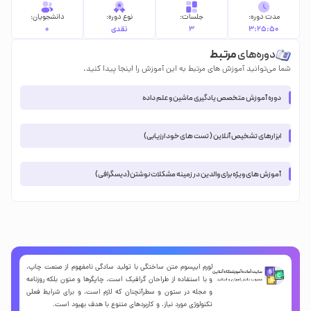
مدت دوره:
جلسات:
نوع دوره:
دانشجویان:
3:25:50
3
نقدی
0
دوره‌های
مرتبط
شما می‌توانید آموزش های مرتبط به این آموزش را اینجا پیدا کنید.
دوره آموزش متخصص یادگیری ماشین و علم داده
ابزارهای تشخیص آنلاین ( تست های خود ارزیابی)
آموزش های ویژه برای والدین در زمینه مشکلات نوشتن(دیسگرافی)
لورم ایپسوم متن ساختگی با تولید سادگی نامفهوم از صنعت چاپ،
و با استفاده از طراحان گرافیک است، چاپگرها و متون بلکه روزنامه
و مجله در ستون و سطرآنچنان که لازم است، و برای شرایط فعلی
تکنولوژی مورد نیاز، و کاربردهای متنوع با هدف بهبود است.